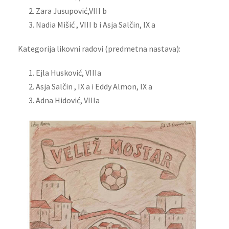
Zara Jusupović,VIII b
Nadia Mišić , VIII b i Asja Salčin, IX a
Kategorija likovni radovi (predmetna nastava):
Ejla Husković, VIIIa
Asja Salčin , IX a i Eddy Almon, IX a
Adna Hidović, VIIIa