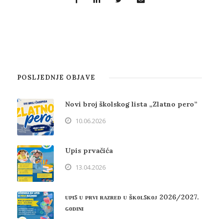
POSLJEDNJE OBJAVE
Novi broj školskog lista „Zlatno pero”
10.06.2026
Upis prvačića
13.04.2026
ᴜᴘɪꜱ ᴜ ᴘʀᴠɪ ʀᴀᴢʀᴇᴅ ᴜ šᴋᴏʟꜱᴋᴏᴊ 2026/2027.
ɢᴏᴅɪɴɪ