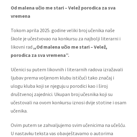
Od malena učio me stari – Velež porodica za sva
vremena
Tokom aprila 2025. godine veliki broj učenika naše
škole je učestvovao na konkursu za najbolji literarni i
likovni rad
,,Od malena učio me stari – Velež,
porodica za sva vremena”.
Učenici su putem likovnih i literarnih radova izražavali
ljubav prema voljenom klubu ističući tako značaj i
ulogu kluba koji se njeguju u porodici kao i široj
društvenoj zajednici. Ukupan broj učesnika koji su
učestovali na ovom konkursu iznosi dvije stotine i osam
učenika.
Ovim putem se zahvaljujemo svim učenicima na učešću.
U nastavku teksta vas obavještavamo o autorima